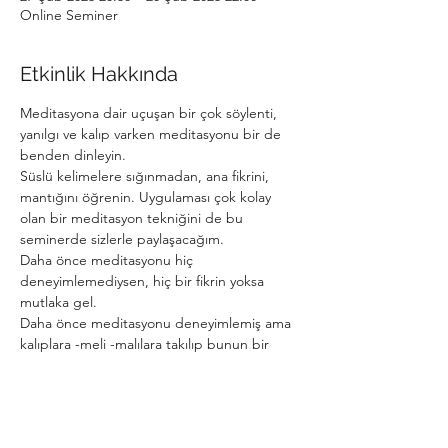
Online Seminer
Etkinlik Hakkında
Meditasyona dair uçuşan bir çok söylenti, 
yanılgı ve kalıp varken meditasyonu bir de 
benden dinleyin. 
Süslü kelimelere sığınmadan, ana fikrini, 
mantığını öğrenin. Uygulaması çok kolay 
olan bir meditasyon tekniğini de bu 
seminerde sizlerle paylaşacağım. 
Daha önce meditasyonu hiç 
deneyimlemediysen, hiç bir fikrin yoksa 
mutlaka gel.
Daha önce meditasyonu deneyimlemiş ama 
kalıplara -meli -malılara takılıp bunun bir 
başka yolu olmalı dediğin olduysa mutlaka 
gel.
O başka yolları, sebepleri ile tane tane 
anlatacağım, seminer sonunda da kısa bir 