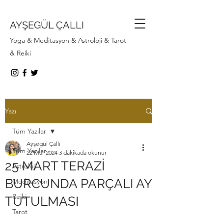
AYŞEGÜL ÇALLI
Yoga & Meditasyon & Astroloji & Tarot
& Reiki
Yazı
Tüm Yazılar
Ayşegül Çallı
Tüm Yazılar
22 Mar 2024
3 dakikada okunur
25 MART TERAZİ
Astroloji
BURCUNDA PARÇALI AY
Meditasyon
Reiki
TUTULMASI
Tarot