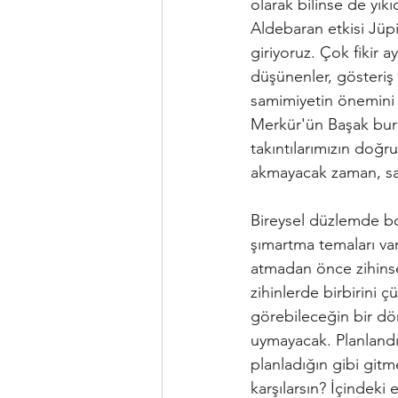
olarak bilinse de yıkı
Aldebaran etkisi Jüpi
giriyoruz. Çok fikir a
düşünenler, gösteriş 
samimiyetin önemini 
Merkür'ün Başak burc
takıntılarımızın doğr
akmayacak zaman, sa
Bireysel düzlemde bo
şımartma temaları var
atmadan önce zihinse
zihinlerde birbirini
görebileceğin bir d
uymayacak. Planland
planladığın gibi gitm
karşılarsın? İçindeki