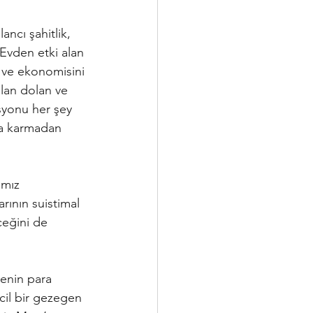
ancı şahitlik, 
Evden etki alan 
a ve ekonomisini 
lan dolan ve 
syonu her şey 
ma karmadan 
mız 
ının suistimal 
ceğini de 
kenin para 
cil bir gezegen 