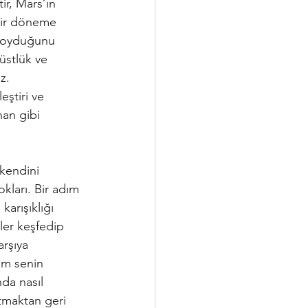
ir, Mars’ın 
 bir döneme 
a koyduğunu 
üstlük ve 
z.
ştiri ve 
nan gibi 
kendini 
kları. 
Bir adım 
arışıklığı 
ler keşfedip 
arşıya 
am senin 
da nasıl 
atmaktan geri 