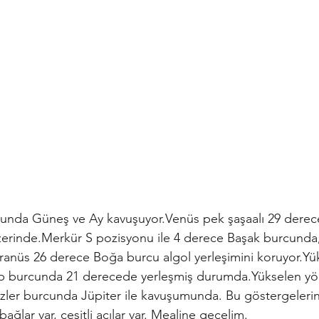
unda Güneş ve Ay kavuşuyor.Venüs pek şaşaalı 29 derece
erinde.Merkür S pozisyonu ile 4 derece Başak burcunda,
ranüs 26 derece Boğa burcu algol yerleşimini koruyor.Yü
p burcunda 21 derecede yerleşmiş durumda.Yükselen yöne
zler burcunda Jüpiter ile kavuşumunda. Bu göstergelerin
bağlar var, çeşitli açılar var. Mealine geçelim.