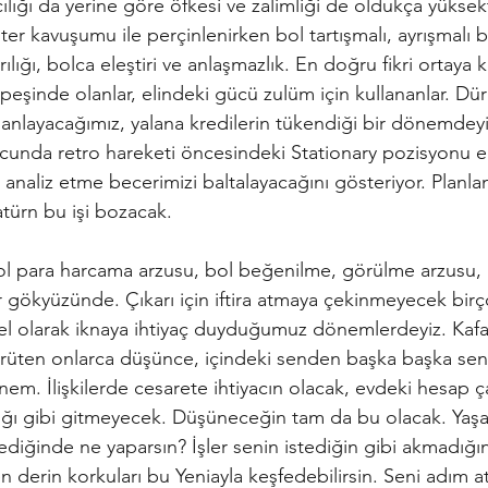
cılığı da yerine göre öfkesi ve zalimliği de oldukça yüksekt
ter kavuşumu ile perçinlenirken bol tartışmalı, ayrışmalı
yrılığı, bolca eleştiri ve anlaşmazlık. En doğru fikri ortay
peşinde olanlar, elindeki gücü zulüm için kullananlar. Dür
anlayacağımız, yalana kredilerin tükendiği bir dönemdeyi
unda retro hareketi öncesindeki Stationary pozisyonu ele
u analiz etme becerimizi baltalayacağını gösteriyor. Planla
türn bu işi bozacak.
l para harcama arzusu, bol beğenilme, görülme arzusu, 
 gökyüzünde. Çıkarı için iftira atmaya çekinmeyecek birço
l olarak iknaya ihtiyaç duyduğumuz dönemlerdeyiz. Kafa k
 çürüten onlarca düşünce, içindeki senden başka başka sen
önem.
 İlişkilerde cesarete ihtiyacın olacak, evdeki hesap ç
ığı gibi gitmeyecek. Düşüneceğin tam da bu olacak. Yaş
ediğinde ne yaparsın? İşler senin istediğin gibi akmadığın
 en derin korkuları bu Yeniayla keşfedebilirsin. Seni adım 