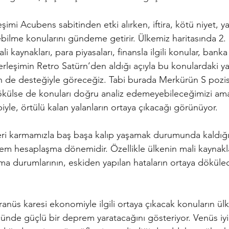
imi Acubens sabitinden etki alırken, iftira, kötü niyet, yal
bilme konularını gündeme getirir. Ülkemiz haritasında 2. 
i kaynakları, para piyasaları, finansla ilgili konular, bank
rleşimin Retro Satürn’den aldığı açıyla bu konulardaki ya
lerin de desteğiyle göreceğiz. Tabi burada Merkürün S pozi
ökülse de konuları doğru analiz edemeyebileceğimizi a
yle, örtülü kalan yalanların ortaya çıkacağı görünüyor. 
ri karmamızla baş başa kalıp yaşamak durumunda kaldığı
m hesaplaşma dönemidir. Özellikle ülkenin mali kaynaklar
lma durumlarının, eskiden yapılan hataların ortaya döküle
nüs karesi ekonomiyle ilgili ortaya çıkacak konuların ül
cünde güçlü bir deprem yaratacağını gösteriyor. Venüs iyi