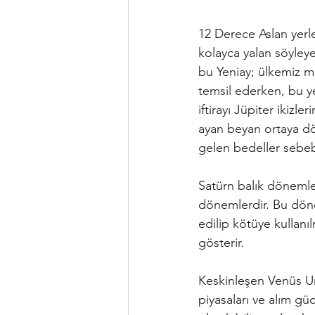
12 Derece Aslan yerleş
kolayca yalan söyleye
bu Yeniay; ülkemiz mal
temsil ederken, bu ye
iftirayı Jüpiter ikiz
ayan beyan ortaya d
gelen bedeller sebebi
Satürn balık dönemle
dönemlerdir. Bu döne
edilip kötüye kullanı
gösterir.
Keskinleşen Venüs Ura
piyasaları ve alım gü