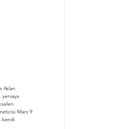
 Aslan 
 yeniaya 
kselen 
ticisi Mars 9 
 kendi 