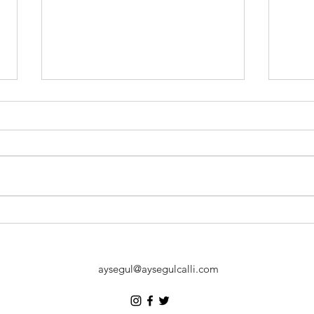
18 E
2 Ekim Terazi Burcunda
Halkalı Güneş Tutulması
aysegul@aysegulcalli.com