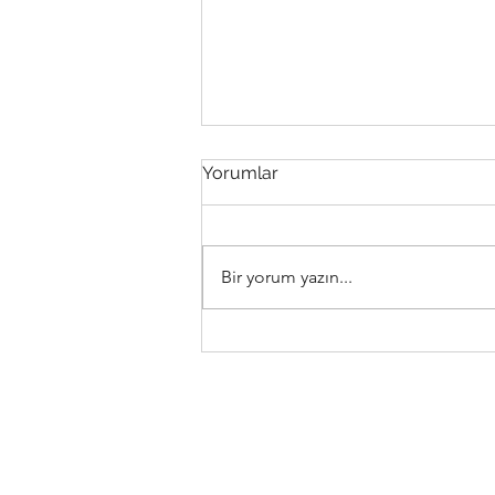
Yorumlar
Bir yorum yazın...
17 Ekim Koç Dolunayı ve
Tsuchinshan-Atlas Kuyruklu
Yıldız Geçişi